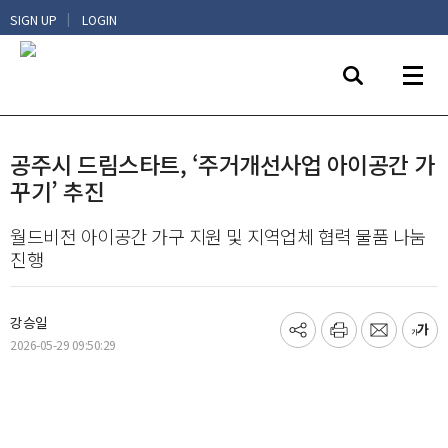
|
SIGN UP
LOGIN
공주시 드림스타트, ‘주거개선사업 아이공간 가
꾸기’ 추진
월드비전 아이공간 가구 지원 및 지역업체 협력 물품 나눔
진행
강승일
기
프
메
글
2026-05-29 09:50:29
사
린
일
씨
공
트
보
키
유
내
우
하
기
기
기