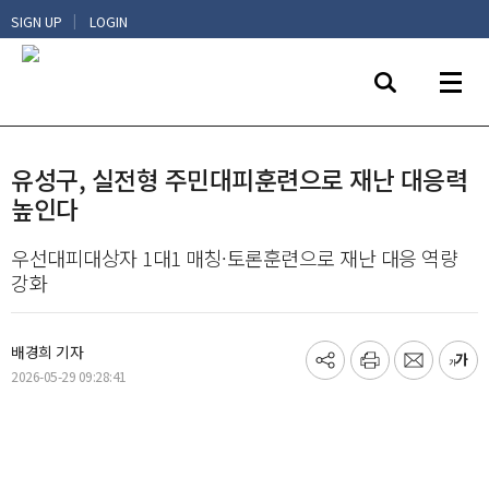
|
SIGN UP
LOGIN
유성구, 실전형 주민대피훈련으로 재난 대응력
높인다
우선대피대상자 1대1 매칭·토론훈련으로 재난 대응 역량
강화
배경희 기자
기
프
메
글
2026-05-29 09:28:41
사
린
일
씨
공
트
보
키
유
내
우
하
기
기
기