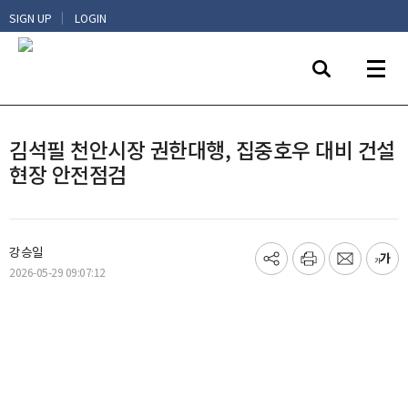
|
SIGN UP
LOGIN
김석필 천안시장 권한대행, 집중호우 대비 건설
현장 안전점검
강승일
기
프
메
글
2026-05-29 09:07:12
사
린
일
씨
공
트
보
키
유
내
우
하
기
기
기