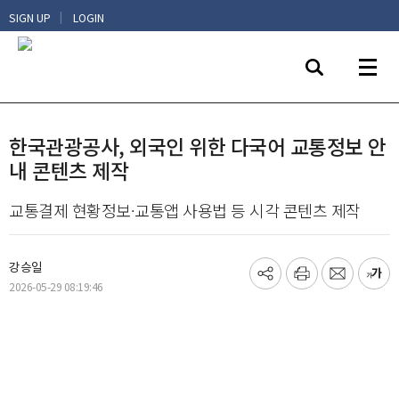
|
SIGN UP
LOGIN
한국관광공사, 외국인 위한 다국어 교통정보 안
내 콘텐츠 제작
교통결제 현황정보·교통앱 사용법 등 시각 콘텐츠 제작
강승일
기
프
메
글
2026-05-29 08:19:46
사
린
일
씨
공
트
보
키
유
내
우
하
기
기
기