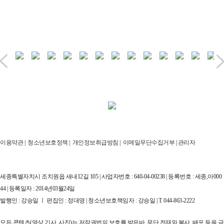
이용약관
|
청소년보호정책
|
개인정보취급방침
|
이메일무단수집거부
|
관리자
세종특별자치시 조치원읍 새내12길 105 | 사업자번호 : 640-04-00238 | 등록번호 : 세종,아000
44 | 등록일자 : 2014년03월24일
발행인 : 강승일 ㅣ 편집인 : 정대영 | 청소년보호책임자 : 강승일 | T. 044-863-2222
모든 콘텐츠(영상,기사, 사진)는 저작권법의 보호를 받은바, 무단 전재와 복사, 배포 등을 금