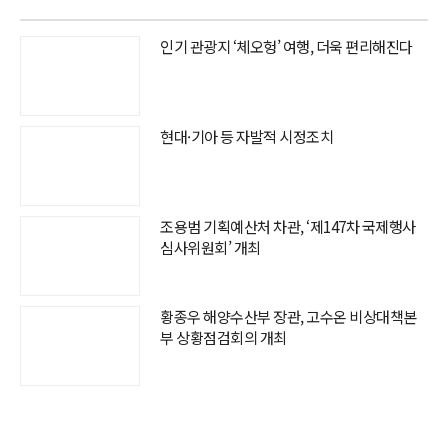
인기 관광지 ‘체오헝’ 여행, 더욱 편리해진다
현대·기아 등 자발적 시정조치
조용범 기획예산처 차관, ‘제147차 국제행사
심사위원회’ 개최
황종우 해양수산부 장관, 고수온 비상대책본
부 상황점검회의 개최