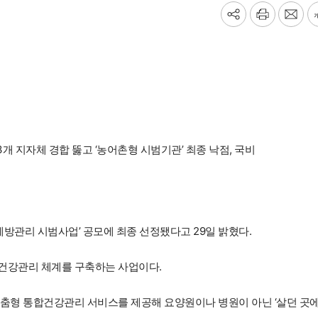
기
프
메
사
린
일
공
트
보
유
내
하
기
기
3개 지자체 경합 뚫고 ‘농어촌형 시범기관’ 최종 낙점, 국비
예방관리 시범사업’ 공모에 최종 선정됐다고 29일 밝혔다.
건강관리 체계를 구축하는 사업이다.
맞춤형 통합건강관리 서비스를 제공해 요양원이나 병원이 아닌 ‘살던 곳