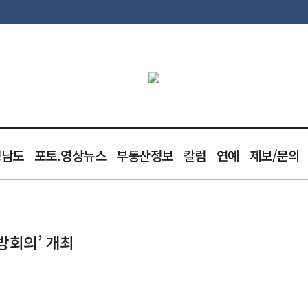
청남도
포토.영상뉴스
부동산정보
칼럼
연예
제보/문의
방회의’ 개최