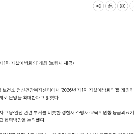
기
프
메
사
린
일
공
트
보
유
내
하
기
기
 제1차 자살예방회의’ 개최 (보령시 제공)
일 보건소 정신건강복지센터에서 ‘2026년 제1차 자살예방회의’를 개최
계로 운영을 확대한다고 밝혔다.
지·고용·안전 관련 부서를 비롯한 경찰서·소방서·교육지원청·응급의료
고 협력방안을 논의했다.