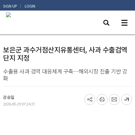
|
SIGN UP
LOGIN
보은군 과수거점산지유통센터, 사과 수출검역
단지 지정
수출용 사과 검역 대응체계 구축…해외시장 진출 기반 강
화
강승일
기
프
메
글
2026-05-29 07:24:27
사
린
일
씨
공
트
보
키
유
내
우
하
기
기
기