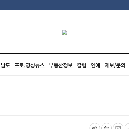
청남도
포토.영상뉴스
부동산정보
칼럼
연예
제보/문의
영