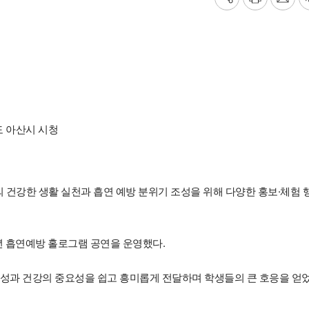
기
프
메
사
린
일
공
트
보
유
내
하
기
기
 아산시 시청
 건강한 생활 실천과 흡연 예방 분위기 조성을 위해 다양한 홍보·체험 
소년 흡연예방 홀로그램 공연을 운영했다.
험성과 건강의 중요성을 쉽고 흥미롭게 전달하며 학생들의 큰 호응을 얻