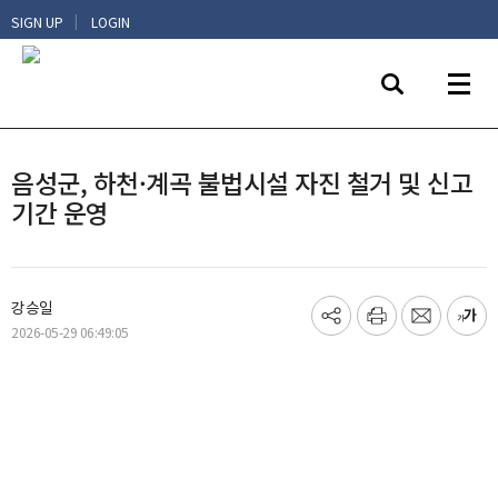
|
SIGN UP
LOGIN
음성군, 하천·계곡 불법시설 자진 철거 및 신고
기간 운영
강승일
기
프
메
글
2026-05-29 06:49:05
사
린
일
씨
공
트
보
키
유
내
우
하
기
기
기