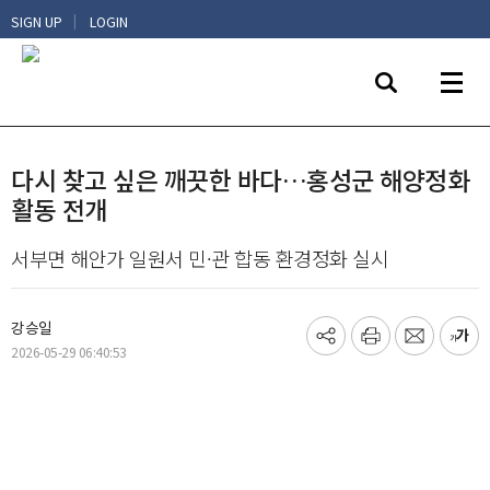
|
SIGN UP
LOGIN
다시 찾고 싶은 깨끗한 바다…홍성군 해양정화
활동 전개
서부면 해안가 일원서 민·관 합동 환경정화 실시
강승일
기
프
메
글
2026-05-29 06:40:53
사
린
일
씨
공
트
보
키
유
내
우
하
기
기
기