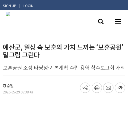
|
SIGN UP
LOGIN
예산군, 일상 속 보훈의 가치 느끼는 ‘보훈공원’
밑그림 그린다
보훈공원 조성 타당성·기본계획 수립 용역 착수보고회 개최
강승일
기
프
메
글
2026-05-29 06:38:43
사
린
일
씨
공
트
보
키
유
내
우
하
기
기
기