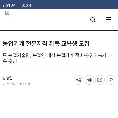
|
SIGN UP
LOGIN
농업기계 전문자격 취득 교육생 모집
도 농업기술원, 농업인 대상 농업기계 정비·운전기능사 교
육 운영
강승일
기
프
메
글
2026-05-29 06:45:21
사
린
일
씨
공
트
보
키
유
내
우
하
기
기
기