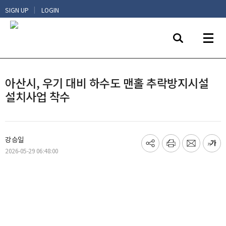
|
SIGN UP
LOGIN
아산시, 우기 대비 하수도 맨홀 추락방지시설
설치사업 착수
강승일
기
프
메
글
2026-05-29 06:48:00
사
린
일
씨
공
트
보
키
유
내
우
하
기
기
기