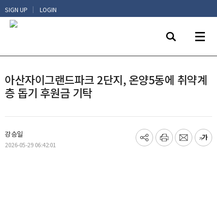
|
SIGN UP
LOGIN
아산자이그랜드파크 2단지, 온양5동에 취약계
층 돕기 후원금 기탁
강승일
기
프
메
글
2026-05-29 06:42:01
사
린
일
씨
공
트
보
키
유
내
우
하
기
기
기