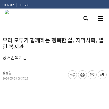
|
SIGN UP
LOGIN
우리 모두가 함께하는 행복한 삶, 지역사회, 열
린 복지관
장애인복지관
강승일
기
프
메
글
2026-05-29 06:37:15
사
린
일
씨
공
트
보
키
유
내
우
하
기
기
기