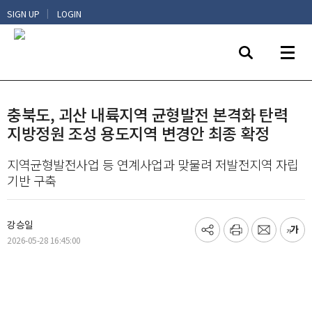
|
SIGN UP
LOGIN
충북도, 괴산 내륙지역 균형발전 본격화 탄력
지방정원 조성 용도지역 변경안 최종 확정
지역균형발전사업 등 연계사업과 맞물려 저발전지역 자립
기반 구축
강승일
기
프
메
글
2026-05-28 16:45:00
사
린
일
씨
공
트
보
키
유
내
우
하
기
기
기