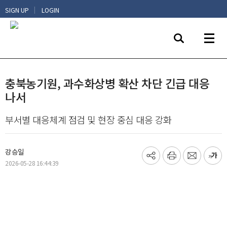
|
SIGN UP
LOGIN
충북농기원, 과수화상병 확산 차단 긴급 대응
나서
부서별 대응체계 점검 및 현장 중심 대응 강화
강승일
기
프
메
글
2026-05-28 16:44:39
사
린
일
씨
공
트
보
키
유
내
우
하
기
기
기