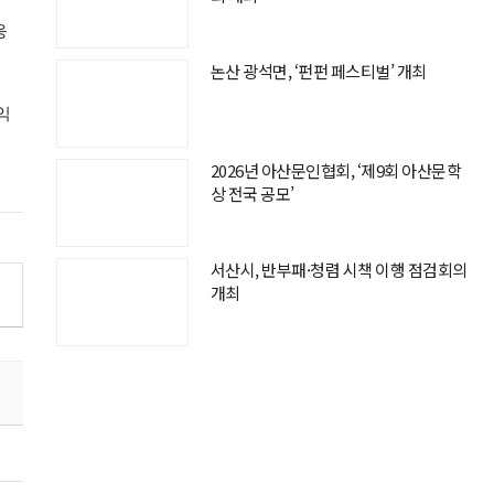
응
논산 광석면, ‘펀펀 페스티벌’ 개최
익
2026년 아산문인협회, ‘제9회 아산문학
상 전국 공모’
서산시, 반부패·청렴 시책 이행 점검회의
개최