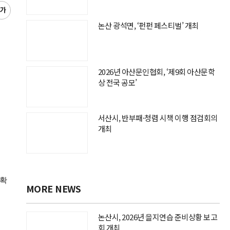
글
씨
논산 광석면, ‘펀펀 페스티벌’ 개최
키
우
기
2026년 아산문인협회, ‘제9회 아산문학
상 전국 공모’
서산시, 반부패·청렴 시책 이행 점검회의
개최
정확
MORE NEWS
논산시, 2026년 을지연습 준비상황 보고
회 개최