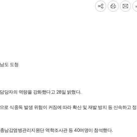
기
프
메
사
린
일
공
트
보
유
내
하
기
기
남도 도청
 담당자의 역량을 강화했다고 28일 밝혔다.
로 식중독 발생 위험이 커짐에 따라 확산 및 재발 방지 등 신속하고 
 충남감염병관리지원단 역학조사관 등 40여명이 참석했다.