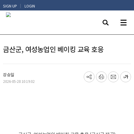
|
SIGN UP
LOGIN
금산군, 여성농업인 베이킹 교육 호응
강승일
기
프
메
글
2026-05-28 10:19:02
사
린
일
씨
공
트
보
키
유
내
우
하
기
기
기