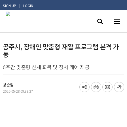
|
SIGN UP
LOGIN
공주시, 장애인 맞춤형 재활 프로그램 본격 가
동
6주간 맞춤형 신체 회복 및 정서 케어 제공
강승일
기
프
메
글
2026-05-28 09:39:27
사
린
일
씨
공
트
보
키
유
내
우
하
기
기
기