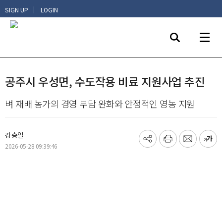
|
SIGN UP
LOGIN
공주시 우성면, 수도작용 비료 지원사업 추진
벼 재배 농가의 경영 부담 완화와 안정적인 영농 지원
강승일
기
프
메
글
2026-05-28 09:39:46
사
린
일
씨
공
트
보
키
유
내
우
하
기
기
기