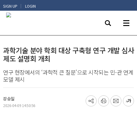
|
SIGN UP
LOGIN
과학기술 분야 학회 대상 구축형 연구 개발 심사
제도 설명회 개최
연구 현장에서의 ‘과학적 큰 질문’으로 시작되는 민-관 연계
모델 제시
강승일
기
프
메
글
2026-04-09 14:50:56
사
린
일
씨
공
트
보
키
유
내
우
하
기
기
기