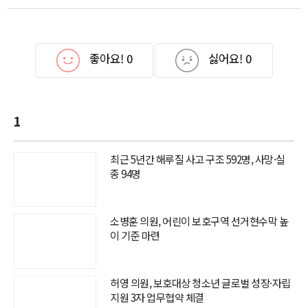
좋아요!
0
싫어요!
0
1
최근 5년간 해루질 사고 구조 592명, 사망·실
종 94명
소병훈 의원, 어린이 보호구역 선거현수막 높
이 기준 마련
허영 의원, 보호대상 청소년 글로벌 성장·자립
지원 3자 업무협약 체결