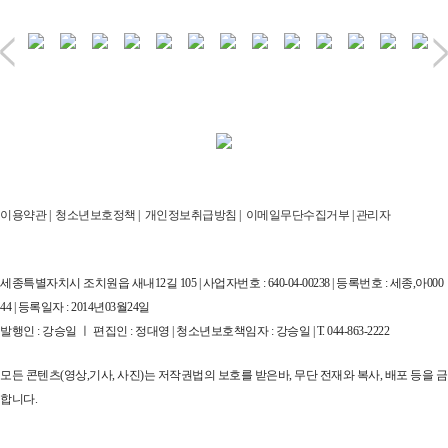
이용약관
|
청소년보호정책
|
개인정보취급방침
|
이메일무단수집거부
|
관리자
세종특별자치시 조치원읍 새내12길 105 | 사업자번호 : 640-04-00238 | 등록번호 : 세종,아000
44 | 등록일자 : 2014년03월24일
발행인 : 강승일 ㅣ 편집인 : 정대영 | 청소년보호책임자 : 강승일 | T. 044-863-2222
모든 콘텐츠(영상,기사, 사진)는 저작권법의 보호를 받은바, 무단 전재와 복사, 배포 등을 금
합니다.