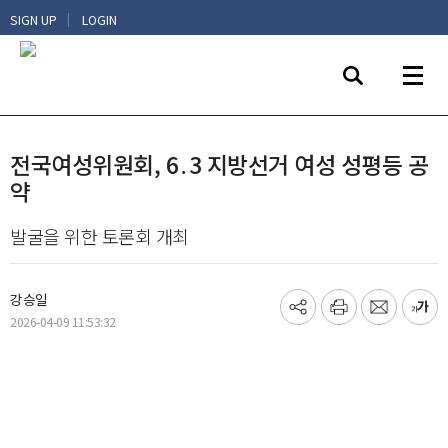
|
SIGN UP
LOGIN
전국여성위원회, 6․3 지방선거 여성 성평등 공
약
발굴을 위한 토론회 개최
강승일
기
프
메
글
2026-04-09 11:53:32
사
린
일
씨
공
트
보
키
유
내
우
하
기
기
기