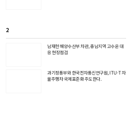
2
남재헌 해양수산부 차관, 충남지역 고수온 대
응 현장점검
과기정통부와 한국전자통신연구원, ITU-T 자
율주행차 국제표준화 주도한다.