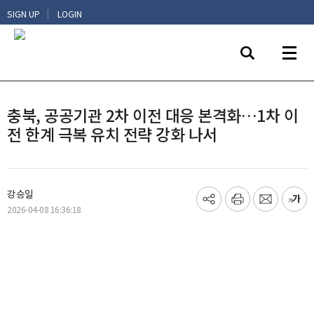
|
SIGN UP
LOGIN
충북, 공공기관 2차 이전 대응 본격화…1차 이
전 한계 극복 유치 전략 강화 나서
강승일
기
프
메
글
2026-04-08 16:36:18
사
린
일
씨
공
트
보
키
유
내
우
하
기
기
기