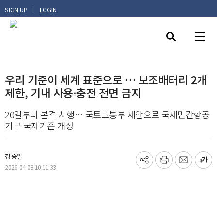
|
SIGN UP
LOGIN
우리 기준이 세계 표준으로 … 보조배터리 2개
제한, 기내 사용·충전 전면 금지
20일부터 본격 시행… 국토교통부 제안으로 국제민간항공
기구 국제기준 개정
강승일
기
프
메
글
2026-04-08 10:11:33
사
린
일
씨
공
트
보
키
유
내
우
하
기
기
기