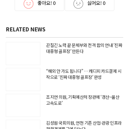
좋아요!
0
싫어요!
0
RELATED NEWS
끈질긴 노력 끝 문체부와 전격 합의 연내 ‘진짜
대중형 골프장’ 만든다
“해외 안 가도 됩니다” … 캐디피 카드결제 시
작으로 ‘진짜 대중형 골프장’ 완성
조지연 의원, 기획예산처 장관에 ‘경산~울산
고속도로’
김성원 국회의원, 연천 기존 산업·관광 인프라
평화경제특구에 담는다