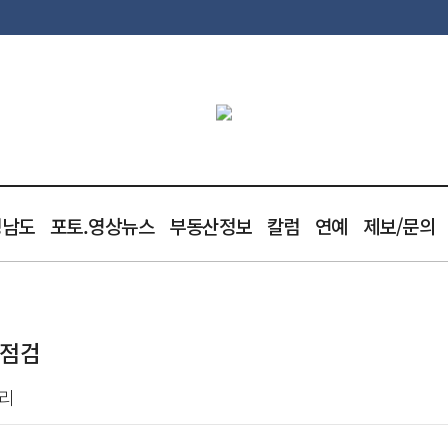
청남도
포토.영상뉴스
부동산정보
칼럼
연예
제보/문의
 점검
관리