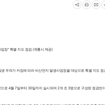
기
프
메
사
린
일
공
트
보
유
내
하
기
기
업장" 특별 지도 점검 (계룡시 제공)
발생 우려가 커짐에 따라 비산먼지 발생사업장을 대상으로 특별 지도 점
으로 4월 7일부터 30일까지 실시되며 2개 조 3명으로 구성된 점검반