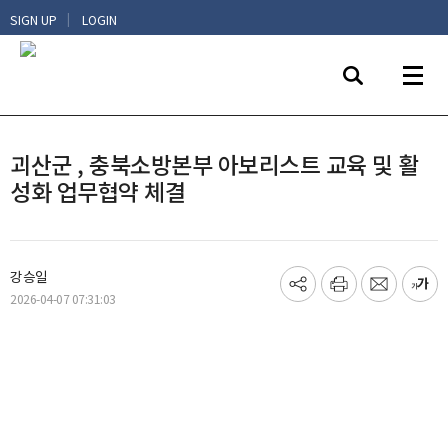
|
SIGN UP
LOGIN
괴산군 , 충북소방본부 아보리스트 교육 및 활
성화 업무협약 체결
강승일
기
프
메
글
2026-04-07 07:31:03
사
린
일
씨
공
트
보
키
유
내
우
하
기
기
기