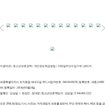
이용약관
|
청소년보호정책
|
개인정보취급방침
|
이메일무단수집거부
|
관리자
세종특별자치시 조치원읍 새내12길 105 | 사업자번호 : 640-04-00238 | 등록번호 : 세종,아000
44 | 등록일자 : 2014년03월24일
발행인 : 강승일 ㅣ 편집인 : 정대영 | 청소년보호책임자 : 강승일 | T. 044-863-2222
모든 콘텐츠(영상,기사, 사진)는 저작권법의 보호를 받은바, 무단 전재와 복사, 배포 등을 금