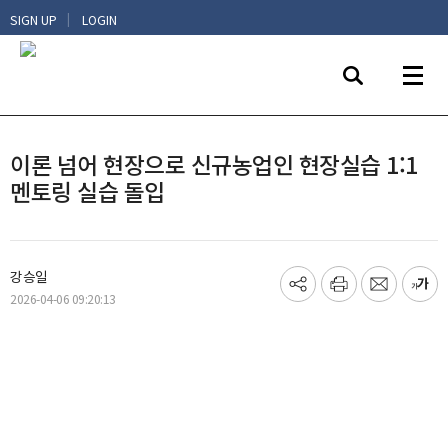
|
SIGN UP
LOGIN
이론 넘어 현장으로 신규농업인 현장실습 1:1
멘토링 실습 돌입
강승일
기
프
메
글
2026-04-06 09:20:13
사
린
일
씨
공
트
보
키
유
내
우
하
기
기
기