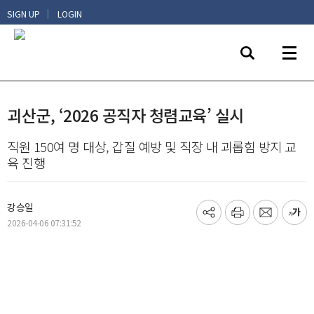
|
SIGN UP
LOGIN
괴산군, ‘2026 공직자 청렴교육’ 실시
직원 150여 명 대상, 갑질 예방 및 직장 내 괴롭힘 방지 교
육 진행
강승일
기
프
메
글
2026-04-06 07:31:52
사
린
일
씨
공
트
보
키
유
내
우
하
기
기
기